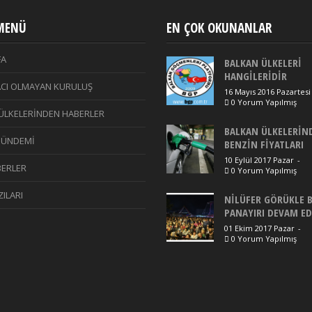
 MENÜ
EN ÇOK OKUNANLAR
FA
BALKAN ÜLKELERİ
HANGİLERİDİR
CI OLMAYAN KURULUŞ
16 Mayıs 2016 Pazartesi
0 Yorum Yapılmış
ÜLKELERİNDEN HABERLER
BALKAN ÜLKELERİN
GÜNDEMİ
BENZİN FİYATLARI
10 Eylül 2017 Pazar
-
ERLER
0 Yorum Yapılmış
ILARI
NİLÜFER GÖRÜKLE 
PANAYIRI DEVAM E
01 Ekim 2017 Pazar
-
0 Yorum Yapılmış