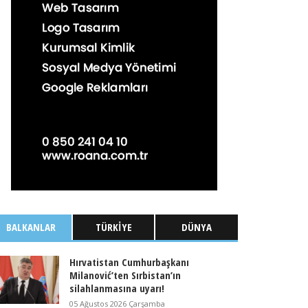
BALKANLAR
TÜRKIYE
DÜNYA
Hırvatistan Cumhurbaşkanı
Milanović’ten Sırbistan’ın
silahlanmasına uyarı!
05 Ağustos 2026 Çarşamba