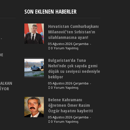
SON EKLENEN HABERLER
Hırvatistan Cumhurbaşkanı
Milanović’ten Sırbistan’ın
silahlanmasına uyarı!
-
05 Ağustos 2026 Çarşamba
-
0 Yorum Yapılmış
DE
Bulgaristan’da Tuna
Nehri’nde çok sayıda gemi
düşük su seviyesi nedeniyle
bekliyor
BALKAN
05 Ağustos 2026 Çarşamba
-
0 Yorum Yapılmış
DİYOR
Belene Kahramanı
öğretmen Ömer Rasim
Özgür hayatını kaybetti
05 Ağustos 2026 Çarşamba
-
0 Yorum Yapılmış