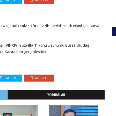
TWEETER
GOOGLE+
AL-GÖÇ
"Balkanlar Türk Tarihi Serisi"
nin ilk etkinliğini Bursa
(VII-XIV. Yüzyıllar)"
konulu sunumu
Bursa Uludağ
Ziya Karaaslan
gerçekleştirdi.
TWEETER
GOOGLE+
YORUMLAR