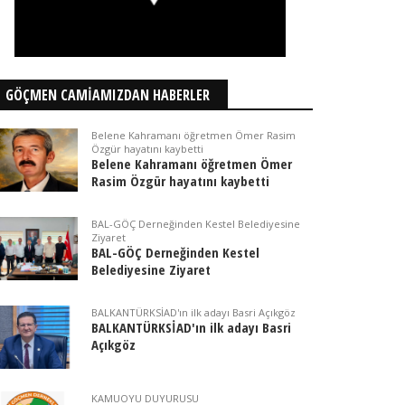
GÖÇMEN CAMİAMIZDAN HABERLER
Belene Kahramanı öğretmen Ömer Rasim
Özgür hayatını kaybetti
Belene Kahramanı öğretmen Ömer
Rasim Özgür hayatını kaybetti
BAL-GÖÇ Derneğinden Kestel Belediyesine
Ziyaret
BAL-GÖÇ Derneğinden Kestel
Belediyesine Ziyaret
BALKANTÜRKSİAD'ın ilk adayı Basri Açıkgöz
BALKANTÜRKSİAD'ın ilk adayı Basri
Açıkgöz
KAMUOYU DUYURUSU