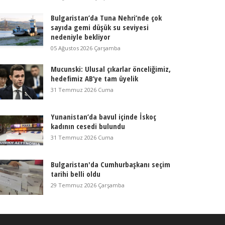
Bulgaristan’da Tuna Nehri’nde çok
sayıda gemi düşük su seviyesi
nedeniyle bekliyor
05 Ağustos 2026 Çarşamba
Mucunski: Ulusal çıkarlar önceliğimiz,
hedefimiz AB’ye tam üyelik
31 Temmuz 2026 Cuma
Yunanistan’da bavul içinde İskoç
kadının cesedi bulundu
31 Temmuz 2026 Cuma
Bulgaristan'da Cumhurbaşkanı seçim
tarihi belli oldu
29 Temmuz 2026 Çarşamba