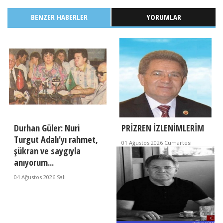
BENZER HABERLER
YORUMLAR
Durhan Güler: Nuri
PRİZREN İZLENİMLERİM
Turgut Adalı'yı rahmet,
01 Ağustos 2026 Cumartesi
şükran ve saygıyla
anıyorum...
04 Ağustos 2026 Salı