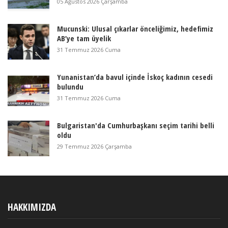
05 Ağustos 2026 Çarşamba
Mucunski: Ulusal çıkarlar önceliğimiz, hedefimiz
AB’ye tam üyelik
31 Temmuz 2026 Cuma
Yunanistan’da bavul içinde İskoç kadının cesedi
bulundu
31 Temmuz 2026 Cuma
Bulgaristan'da Cumhurbaşkanı seçim tarihi belli
oldu
29 Temmuz 2026 Çarşamba
HAKKIMIZDA