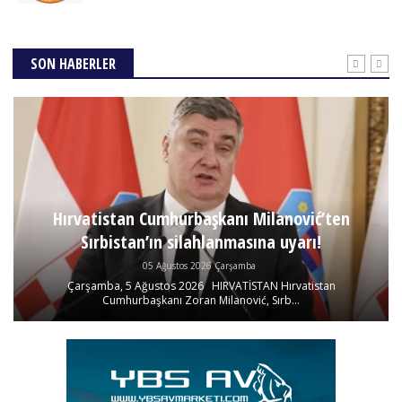
SON HABERLER
Hırvatistan Cumhurbaşkanı Milanović’ten
Sırbistan’ın silahlanmasına uyarı!
05 Ağustos 2026 Çarşamba
Çarşamba, 5 Ağustos 2026 HIRVATİSTAN Hırvatistan
Cumhurbaşkanı Zoran Milanović, Sırb...