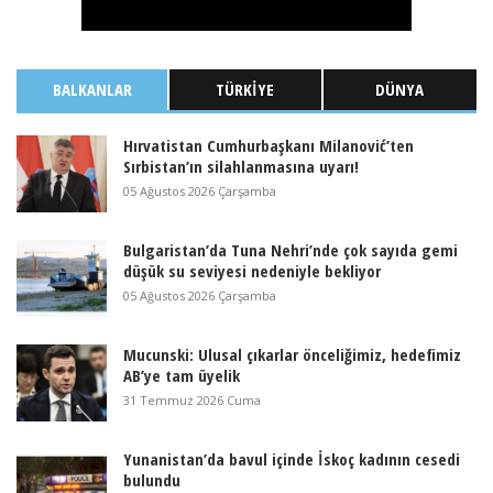
BALKANLAR
TÜRKIYE
DÜNYA
Hırvatistan Cumhurbaşkanı Milanović’ten
Sırbistan’ın silahlanmasına uyarı!
05 Ağustos 2026 Çarşamba
Bulgaristan’da Tuna Nehri’nde çok sayıda gemi
düşük su seviyesi nedeniyle bekliyor
05 Ağustos 2026 Çarşamba
Mucunski: Ulusal çıkarlar önceliğimiz, hedefimiz
AB’ye tam üyelik
31 Temmuz 2026 Cuma
Yunanistan’da bavul içinde İskoç kadının cesedi
bulundu