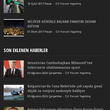
10 Eylül 2017 Pazar
-
0 Yorum Yapılmış
NİLÜFER GÖRÜKLE BALKAN PANAYIRI DEVAM
EDİYOR
01 Ekim 2017 Pazar
-
0 Yorum Yapılmış
SON EKLENEN HABERLER
Hırvatistan Cumhurbaşkanı Milanović’ten
Sırbistan’ın silahlanmasına uyarı!
05 Ağustos 2026 Çarşamba
-
0 Yorum Yapılmış
Bulgaristan’da Tuna Nehri’nde çok sayıda gemi
düşük su seviyesi nedeniyle bekliyor
05 Ağustos 2026 Çarşamba
-
0 Yorum Yapılmış
Belene Kahramanı öğretmen Ömer Rasim Özgür