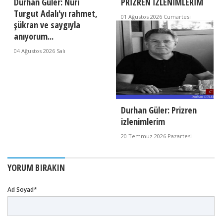
Durhan Güler: Nuri
PRİZREN İZLENİMLERİM
Turgut Adalı'yı rahmet,
01 Ağustos 2026 Cumartesi
şükran ve saygıyla
anıyorum...
04 Ağustos 2026 Salı
Durhan Güler: Prizren
izlenimlerim
20 Temmuz 2026 Pazartesi
YORUM BIRAKIN
Ad Soyad*