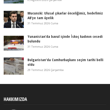
Mucunski: Ulusal çıkarlar önceliğimiz, hedefimiz
AB’ye tam üyelik
31 Temmuz 2026 Cuma
Yunanistan’da bavul içinde İskoç kadının cesedi
bulundu
31 Temmuz 2026 Cuma
Bulgaristan'da Cumhurbaşkanı seçim tarihi belli
oldu
29 Temmuz 2026 Çarşamba
HAKKIMIZDA