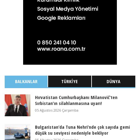
BALKANLAR
TÜRKIYE
DÜNYA
Hırvatistan Cumhurbaşkanı Milanović’ten
Sırbistan’ın silahlanmasına uyarı!
05 Ağustos 2026 Çarşamba
Bulgaristan’da Tuna Nehri’nde çok sayıda gemi
düşük su seviyesi nedeniyle bekliyor
05 Ağustos 2026 Çarşamba