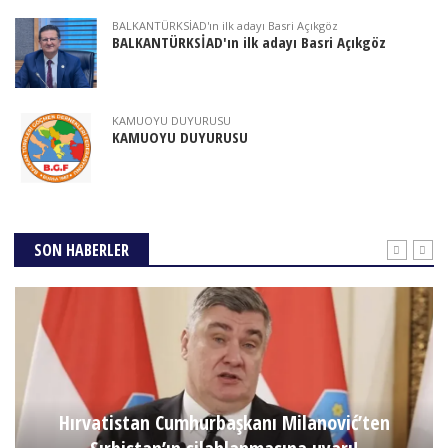
BALKANTÜRKSİAD'ın ilk adayı Basri Açıkgöz
BALKANTÜRKSİAD'ın ilk adayı Basri Açıkgöz
KAMUOYU DUYURUSU
KAMUOYU DUYURUSU
SON HABERLER
Hırvatistan Cumhurbaşkanı Milanović’ten