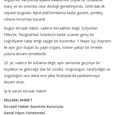
inanç ve en önemlisi okur desteği gerektiriyordu. 2006'daki ilk
sayıdan bugünkü dijital platformlarına kadar gazete, yenilikçi
ruhunu korumayı başardı.
Bugün Kırcaali Haber, sadece Kırcaali’nin değil, Sofya’dan
Filibe’ye, Razgrad’dan İstanbul’a kadar uzanan geniş bir
coğrafyanın takip ettiği saygın bir kurumdur. 1 Mayıs İşçi Bayramı
ile aynı gün doğan bu yayın organı, ismine yakışır bir emekle
yoluna devam etmektedir.
20. yıl, sadece bir kutlama değil; aynı zamanda geçmişe bir
teşekkür ve geleceğe dair bir sözdür. Doğruluğun, tarafsızlığın ve
özgürlüğün sesi daha nice yıllar Rodoplar’da yankılanmaya
devam etsin.
İyi ki varsın Kırcaali Haber!
Müzekki AHMET
Kırcaali Haber Gazetesi Kurucusu
Genel Yayın Yönetmeni