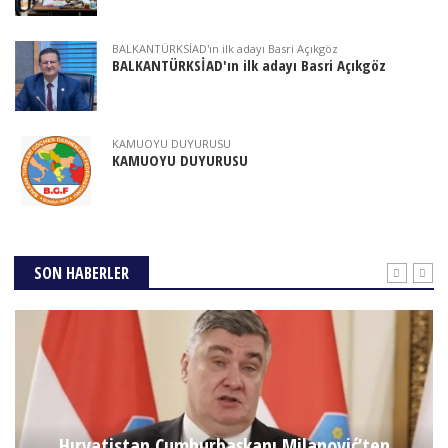
BALKANTÜRKSİAD'ın ilk adayı Basri Açıkgöz
BALKANTÜRKSİAD'ın ilk adayı Basri Açıkgöz
KAMUOYU DUYURUSU
KAMUOYU DUYURUSU
SON HABERLER
Hırvatistan Cumhurbaşkanı Milanović’ten