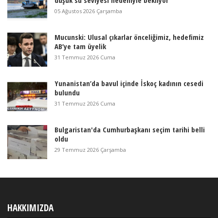
düşük su seviyesi nedeniyle bekliyor
05 Ağustos 2026 Çarşamba
Mucunski: Ulusal çıkarlar önceliğimiz, hedefimiz
AB’ye tam üyelik
31 Temmuz 2026 Cuma
Yunanistan’da bavul içinde İskoç kadının cesedi
bulundu
31 Temmuz 2026 Cuma
Bulgaristan'da Cumhurbaşkanı seçim tarihi belli
oldu
29 Temmuz 2026 Çarşamba
HAKKIMIZDA