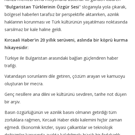
"
Bulgaristan Türklerinin Özgür Sesi
" sloganıyla yola çıkarak,
bölgesel haberleri tarafsız bir perspektifle aktarırken, azınlık
haklarının korunması ve Türk kültürünün yaşatılması noktasında
sarsılmaz bir kale haline geldi.
Kırcaali Haber’in 20 yıllık serüveni, aslında bir köprü kurma
hikayesidir:
Türkiye ile Bulgaristan arasındaki bağları güçlendiren haber
trafiği.
Vatandaşın sorunlarını dile getiren, çözüm arayan ve kamuoyu
oluşturan bir mecra.
Genç nesillere ana dilini ve kültürünü sevdiren, tarihe not düşen
bir arşiv.
Basın özgürlüğünün ve azınlık basını olmanın getirdiği tüm
zorluklara rağmen, Kırcaali Haber ekibi kalemini hiçbir zaman
eğmedi. Ekonomik krizler, siyasi çalkantılar ve teknolojik
değişimler karşısında ayakta kalabilmek; büyük bir fedakarlık,