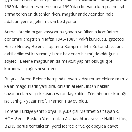
1989'da devrilmesinden sonra 1990'dan bu yana kampta her yıl
anma törenleri düzenlenirken, mağdurlar devletinden hala
adaletin yerine getirilmesini bekliyorlar.
Anma törenin organizasyonunu yapan ve ülkenin komünizm
dönemini araştıran "Hafza 1945-1989" Vakfı kurucusu, gazeteci
Hristo Hrisov, Belene Toplama Kampı'nın Milli Kültür statüsüne
dahil edilmesi kararının yıllardır beklenen bir müjde olduğunu
söyledi. Belene mağdurları da mevcut yapının olduğu gibi
korunması çağrısını yeniledi.
Bu yılki törene Belene kampında insanlık dışı muamelelere maruz
kalan mağdurların yanı sıra, onların aileleri, insan hakları
savunucuları ve çok sayıda vatandaş katıldı. Törenin onur konuğu
ise tarihçi - yazar Prof. Plamen Pavlov oldu.
Törene Türkiye'yenin Sofya Büyükelçisi Mehmet Sait Uyanık,
HÖH Genel Başkan Yardımcıları Atanas Atanasov ile Halil Letifov,
BZNS partisi temsilcileri, yerel idareciler ve çok sayıda davetli