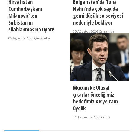
Hırvatistan
Bulgaristan’da Tuna
Cumhurbaşkanı
Nehri’nde çok sayıda
Milanović’ten
gemi düşük su seviyesi
Sırbistan’ın
nedeniyle bekliyor
silahlanmasına uyarı!
05 Ağustos 2026 Çarşamba
05 Ağustos 2026 Çarşamba
Mucunski: Ulusal
çıkarlar önceliğimiz,
hedefimiz AB’ye tam
üyelik
31 Temmuz 2026 Cuma