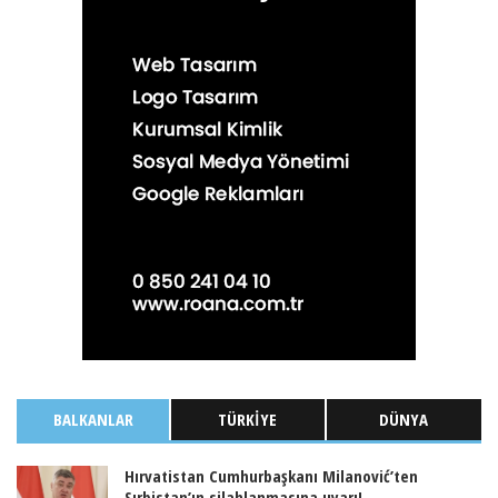
BALKANLAR
TÜRKIYE
DÜNYA
Hırvatistan Cumhurbaşkanı Milanović’ten
Sırbistan’ın silahlanmasına uyarı!