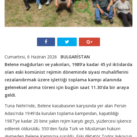
Cumartesi, 6 Haziran 2026
BULGARİSTAN
Belene mağdurları ve yakınları, 1989'a kadar 45 yıl iktidarda
olan eski komünist rejimin döneminde siyasi muhaliflerini
cezalandırmak üzere işlettiği toplama kampı alanında
geleneksel anma töreni için bugün saat 11.30'da bir araya
geldi.
Tuna Nehri'nde, Belene kasabasının karşısında yer alan Persin
Adası'nda 1949'da kurulan toplama kampından, kapatıldığı
1987'ye kadar 20 bine yakın rejim karşıtı geçti, yüzlercesi işkence
edilerek öldürüldü. 550'den fazla Türk ve Müslüman hüküm
giymeden Belene Kampı'na sürüldü. Eski diktatör Todor Jivkov'un