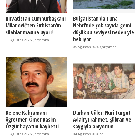
Hırvatistan Cumhurbaşkanı
Bulgaristan’da Tuna
Milanović’ten Sırbistan’ın
Nehri’nde çok sayıda gemi
silahlanmasına uyarı!
düşük su seviyesi nedeniyle
bekliyor
05 Ağustos 2026 Çarşamba
05 Ağustos 2026 Çarşamba
Belene Kahramanı
Durhan Güler: Nuri Turgut
öğretmen Ömer Rasim
Adalı'yı rahmet, şükran ve
Özgür hayatını kaybetti
saygıyla anıyorum...
05 Ağustos 2026 Çarşamba
04 Ağustos 2026 Salı