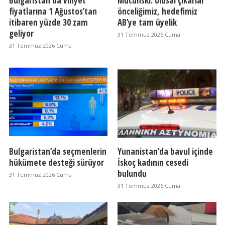
Bulgaristan'da vinyet
Mucunski: Ulusal çıkarlar
fiyatlarına 1 Ağustos’tan
önceliğimiz, hedefimiz
itibaren yüzde 30 zam
AB’ye tam üyelik
geliyor
31 Temmuz 2026 Cuma
31 Temmuz 2026 Cuma
Bulgaristan’da seçmenlerin
Yunanistan’da bavul içinde
hükümete desteği sürüyor
İskoç kadının cesedi
bulundu
31 Temmuz 2026 Cuma
31 Temmuz 2026 Cuma