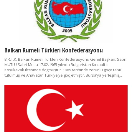
Balkan Rumeli Türkleri Konfederasyonu
B.R.T.K. Balkan Rumeli Türkleri Konfederasyonu Genel Başkan: Sabri
MUTLU Sabri Mutlu 17.02.1965 yılında Bulgaristan Kırcaali ili
Koşukavak ilçesinde doğmuştur. 1989 tarihinde zorunlu göçe tabii
tutulmuş̧ ve Anavatan Türkiye’ye göç̧ etmiştir. Bursa’ya yerleşmiş̧...