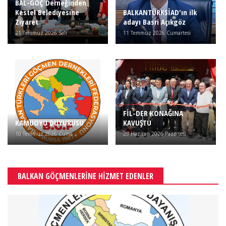
BAL-GÖÇ Derneğinden
Kestel Belediyesine
BALKANTÜRKSİAD'ın ilk
Ziyaret
adayı Basri Açıkgöz
21 Temmuz 2026 Salı
11 Temmuz 2026 Cumartesi
FİL-DER KONAĞINA
KAMUOYU DUYURUSU
KAVUŞTU
10 Temmuz 2026 Cuma
29 Haziran 2026 Pazartesi
BALKAN GÖÇMENLERİNE HİZMET EDENLER