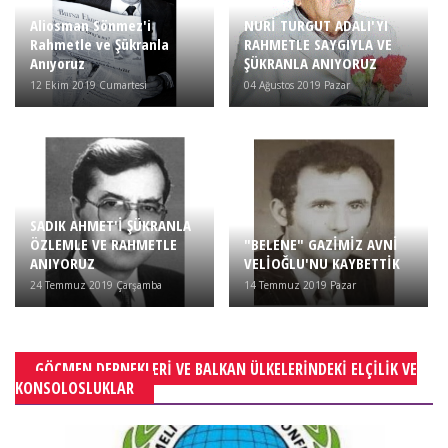
Aliosman Sönmez'i
NURİ TURGUT ADALI'YI
Rahmetle ve Şükranla
RAHMETLE SAYGIYLA VE
Anıyoruz
ŞÜKRANLA ANIYORUZ
12 Ekim 2019 Cumartesi
04 Ağustos 2019 Pazar
SADIK AHMET'İ ŞÜKRANLA
ÖZLEMLE VE RAHMETLE
"BELENE" GAZİMİZ AVNİ
ANIYORUZ
VELİOĞLU'NU KAYBETTİK
24 Temmuz 2019 Çarşamba
14 Temmuz 2019 Pazar
GÖÇMEN DERNEKLERI VE BALKAN ÜLKELERINDEKI ELÇILIK VE
KONSOLOSLUKLAR