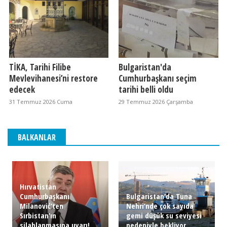
TİKA, Tarihi Filibe
Bulgaristan'da
Mevlevihanesi’ni restore
Cumhurbaşkanı seçim
edecek
tarihi belli oldu
31 Temmuz 2026 Cuma
29 Temmuz 2026 Çarşamba
BALKANLAR
Hırvatistan
Cumhurbaşkanı
Bulgaristan’da Tuna
Milanović’ten
Nehri’nde çok sayıda
Sırbistan’ın
gemi düşük su seviyesi
silahlanmasına uyarı!
nedeniyle bekliyor