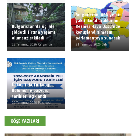
Bulgaristan, ABD'ye ait
yakıt ikmal uçaklarının
Bulgaristan'da üç ilde
Bezmer Hava Üssü'nde
şiddetli fırtına yaşamı
konuşlandırılmasını
olumsuz etkiledi
parlamentoya sunacak
22 Temmuz 2026 Çarşamba
21 Temmuz 2026 Salı
Üsküp’teki Türkoloji
Bölümü’ne başvuru
tarihleri açıklandı
20 Temmuz 2026 Pazartesi
KÖŞE YAZILARI