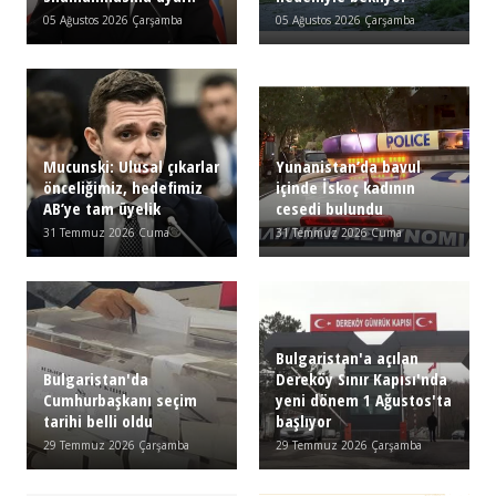
05 Ağustos 2026 Çarşamba
05 Ağustos 2026 Çarşamba
Mucunski: Ulusal çıkarlar
Yunanistan’da bavul
önceliğimiz, hedefimiz
içinde İskoç kadının
AB’ye tam üyelik
cesedi bulundu
31 Temmuz 2026 Cuma
31 Temmuz 2026 Cuma
Bulgaristan'a açılan
Bulgaristan'da
Dereköy Sınır Kapısı'nda
Cumhurbaşkanı seçim
yeni dönem 1 Ağustos'ta
tarihi belli oldu
başlıyor
29 Temmuz 2026 Çarşamba
29 Temmuz 2026 Çarşamba