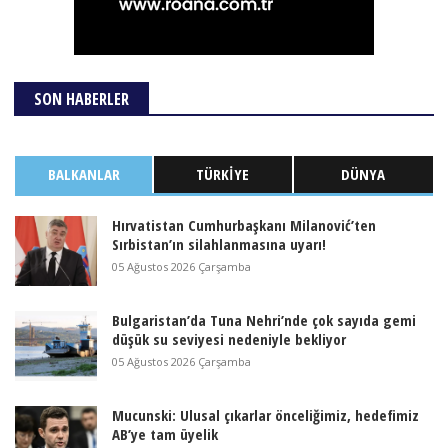
SON HABERLER
BALKANLAR
TÜRKIYE
DÜNYA
Hırvatistan Cumhurbaşkanı Milanović’ten
Sırbistan’ın silahlanmasına uyarı!
05 Ağustos 2026 Çarşamba
Bulgaristan’da Tuna Nehri’nde çok sayıda gemi
düşük su seviyesi nedeniyle bekliyor
05 Ağustos 2026 Çarşamba
Mucunski: Ulusal çıkarlar önceliğimiz, hedefimiz
AB’ye tam üyelik