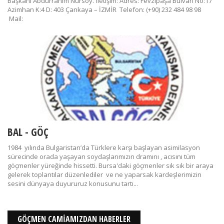
Başkanı Abdurrahim Nursoy. İletişim: Adres: Fevzipaşa Bulvarı No:17
Azimhan K:4 D: 403 Çankaya – İZMİR Telefon: (+90) 232 484 98 98
Mail:
BAL - GÖÇ
1984 yılında Bulgaristan’da Türklere karşı başlayan asimilasyon
sürecinde orada yaşayan soydaşlarımızın dramını , acısını tüm
göçmenler yüreğinde hissetti. Bursa'daki göçmenler sık sık bir araya
gelerek toplantılar düzenlediler ve ne yaparsak kardeşlerimizin
sesini dünyaya duyururuz konusunu tartı...
GÖÇMEN CAMİAMIZDAN HABERLER