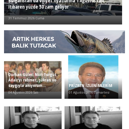
Bulgaristan'da vinyet fiyatlarına 1 Ağustos’tan
itibaren yüzde 30 zam geliyor
31 Temmuz 2026 Cuma
Durhan Güler: Nuri Turgut
Adalı'yı rahmet, şükran ve
saygıyla anıyorum...
PRİZREN İZLENİMLERİM
04 Ağustos 2026 Salı
01 Ağustos 2026 Cumartesi