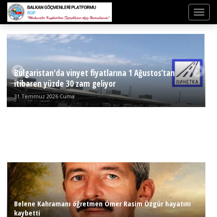
Bulgaristan'da vinyet fiyatlarına 1 Ağustos’tan
itibaren yüzde 30 zam geliyor
31 Temmuz 2026 Cuma
Belene Kahramanı öğretmen Ömer Rasim Özgür hayatını
kaybetti