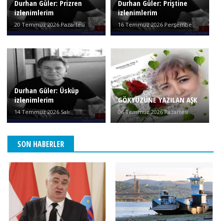
Durhan Güler: Prizren
Durhan Güler: Priştine
izlenimlerim
izlenimlerim
20 Temmuz 2026 Pazartesi
16 Temmuz 2026 Perşembe
Durhan Güler: Üsküp
izlenimlerim
GÖKYÜZÜNE YAZILAN AŞK
14 Temmuz 2026 Salı
06 Temmuz 2026 Pazartesi
SON HABERLER