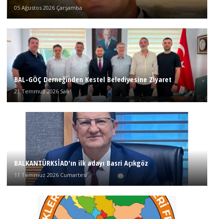
05 Ağustos 2026 Çarşamba
BAL-GÖÇ Derneğinden Kestel Belediyesine Ziyaret
21 Temmuz 2026 Salı
BALKANTÜRKSİAD'ın ilk adayı Basri Açıkgöz
11 Temmuz 2026 Cumartesi