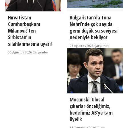
Hırvatistan
Bulgaristan’da Tuna
Cumhurbaşkanı
Nehri’nde çok sayıda
Milanović’ten
gemi düşük su seviyesi
Sırbistan’ın
nedeniyle bekliyor
silahlanmasına uyarı!
05 Ağustos 2026 Çarşamba
05 Ağustos 2026 Çarşamba
Mucunski: Ulusal
çıkarlar önceliğimiz,
hedefimiz AB’ye tam
üyelik
31 Temmuz 2026 Cuma