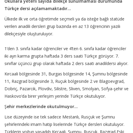
Okullara yeterli sayıda dilekçe sunulmaması durumunda
Türkçe dersi açılamamaktadır...
Ülkede ilk ve orta öğretimde seçmeli ya da isteğe bağlı statüde
verilen anadili dersleri grup bazında en az 13 öğrencinin yazılı
dilekçesiyle oluşturuluyor.
1’den 3. sınıfa kadar öğrenciler ve 4’ten 6. sınıfa kadar öğrenciler
iki ayrı karma grupta haftada 3 ders saati Türkçe görüyor. 7.
sınıflar üçüncü grup olarak haftada 2 ders saati anadildersi alıyor.
Kırcaali bölgesinde 31, Burgas bölgesinde 14, Şumnu bölgesinde
11, Razgrad bölgesinde 3, Ruçuk bölgesinde 2 ve Blagoevgrad,
Dobriç, Pazarcık, Plovdiv, Silistre, Sliven, Smolyan, Sofya-şehir ve
Haskovo’da birer yerleşim yerinde Türkçe okutuluyor.
Ş
ehir merkezlerinde okutulmuyor...
Lise düzeyinde ise tek sadece Mestanlı, Rusçuk ve Şumnu
şehirlerindeki imam hatip liselerinde Türkçe dersleri okutuluyor.
Türklerin yoğun yaşadığı Kırcaali, Şumnu, Rusçuk, Razgrad,Eski