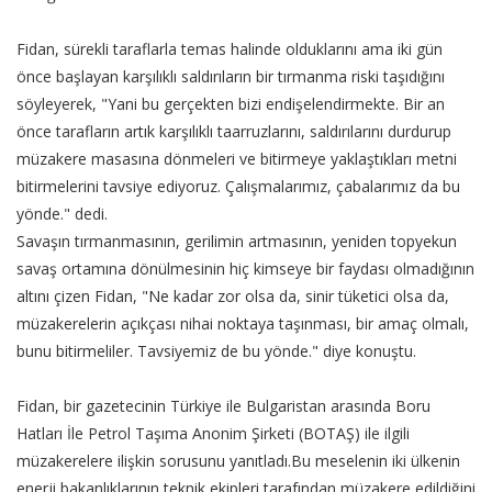
Fidan, sürekli taraflarla temas halinde olduklarını ama iki gün
önce başlayan karşılıklı saldırıların bir tırmanma riski taşıdığını
söyleyerek, "Yani bu gerçekten bizi endişelendirmekte. Bir an
önce tarafların artık karşılıklı taarruzlarını, saldırılarını durdurup
müzakere masasına dönmeleri ve bitirmeye yaklaştıkları metni
bitirmelerini tavsiye ediyoruz. Çalışmalarımız, çabalarımız da bu
yönde." dedi.
Savaşın tırmanmasının, gerilimin artmasının, yeniden topyekun
savaş ortamına dönülmesinin hiç kimseye bir faydası olmadığının
altını çizen Fidan, "Ne kadar zor olsa da, sinir tüketici olsa da,
müzakerelerin açıkçası nihai noktaya taşınması, bir amaç olmalı,
bunu bitirmeliler. Tavsiyemiz de bu yönde." diye konuştu.
Fidan, bir gazetecinin Türkiye ile Bulgaristan arasında Boru
Hatları İle Petrol Taşıma Anonim Şirketi (BOTAŞ) ile ilgili
müzakerelere ilişkin sorusunu yanıtladı.Bu meselenin iki ülkenin
enerji bakanlıklarının teknik ekipleri tarafından müzakere edildiğini