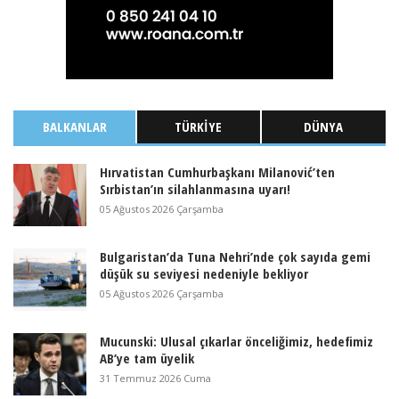
BALKANLAR
TÜRKIYE
DÜNYA
Hırvatistan Cumhurbaşkanı Milanović’ten
Sırbistan’ın silahlanmasına uyarı!
05 Ağustos 2026 Çarşamba
Bulgaristan’da Tuna Nehri’nde çok sayıda gemi
düşük su seviyesi nedeniyle bekliyor
05 Ağustos 2026 Çarşamba
Mucunski: Ulusal çıkarlar önceliğimiz, hedefimiz
AB’ye tam üyelik
31 Temmuz 2026 Cuma