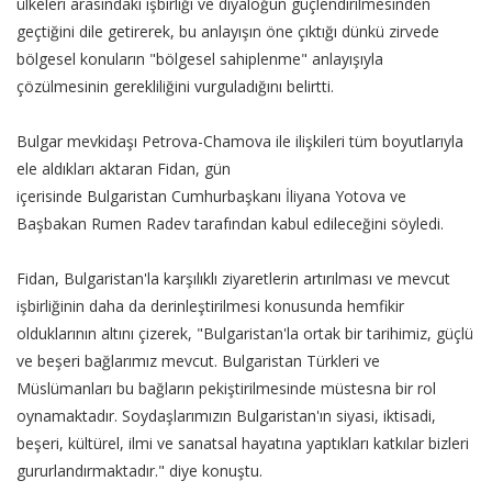
ülkeleri arasındaki işbirliği ve diyaloğun güçlendirilmesinden
geçtiğini dile getirerek, bu anlayışın öne çıktığı dünkü zirvede
bölgesel konuların "bölgesel sahiplenme" anlayışıyla
çözülmesinin gerekliliğini vurguladığını belirtti.
Bulgar mevkidaşı Petrova-Chamova ile ilişkileri tüm boyutlarıyla
ele aldıkları aktaran Fidan, gün
içerisinde Bulgaristan Cumhurbaşkanı İliyana Yotova ve
Başbakan Rumen Radev tarafından kabul edileceğini söyledi.
Fidan, Bulgaristan'la karşılıklı ziyaretlerin artırılması ve mevcut
işbirliğinin daha da derinleştirilmesi konusunda hemfikir
olduklarının altını çizerek, "Bulgaristan'la ortak bir tarihimiz, güçlü
ve beşeri bağlarımız mevcut. Bulgaristan Türkleri ve
Müslümanları bu bağların pekiştirilmesinde müstesna bir rol
oynamaktadır. Soydaşlarımızın Bulgaristan'ın siyasi, iktisadi,
beşeri, kültürel, ilmi ve sanatsal hayatına yaptıkları katkılar bizleri
gururlandırmaktadır." diye konuştu.