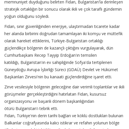
memnuniyet duyduğunu belirten Fidan, Bulgaristan'la derinleşen
stratejik ortaklığın bir sonucu olarak ikili ve çok taraflı gündemin
yoğun olduğunu söyledi.
Fidan, sınır güvenliğinden enerjiye, ulaştırmadan ticarete kadar
her alanda birbirini doğrudan tamamlayan iki komşu ve müttefik
olarak hareket ettiklerini, Türkiye-Bulgaristan ortaklığı
güçlendikçe bölgenin de kazançlı çıktığını vurgulayarak, dün
Cumhurbaşkanı Recep Tayyip Erdoğan'ın temsilen
katıldığı, Bulgaristan'ın ev sahipliğinde Sofya'da tertiplenen
Güneydoğu Avrupa İşbirliği Süreci (GDAÜ) Devlet ve Hükümet
Başkanları Zirvesi'nin bu kanaati güçlendirdiğine işaret etti.
Zirve vesilesiyle bölgenin geleceğine dair verimli toplantılar ve ikili
görüşmeler gerçekleştirdiğini hatırlatan Fidan, kusursuz
organizasyonu ve başarılı dönem başkanlığından
ötürü Bulgaristan'ı tebrik etti.
Fidan, Türkiye'nin derin tarihi bağları ve köklü dostlukları bulunan
Balkanlar coğrafyasında kalıcı istikrar ve refahın yolunun bölge