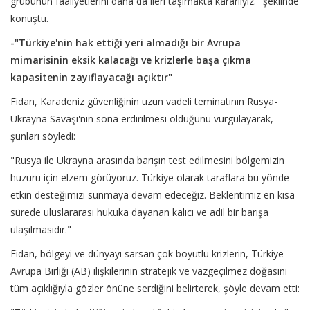
grubunun faaliyetlerini daha da ileri taşımakta kararlıyız." şeklinde
konuştu.
-"Türkiye'nin hak ettiği yeri almadığı bir Avrupa
mimarisinin eksik kalacağı ve krizlerle başa çıkma
kapasitenin zayıflayacağı açıktır"
Fidan, Karadeniz güvenliğinin uzun vadeli teminatının Rusya-
Ukrayna Savaşı'nın sona erdirilmesi olduğunu vurgulayarak,
şunları söyledi:
"Rusya ile Ukrayna arasında barışın test edilmesini bölgemizin
huzuru için elzem görüyoruz. Türkiye olarak taraflara bu yönde
etkin desteğimizi sunmaya devam edeceğiz. Beklentimiz en kısa
sürede uluslararası hukuka dayanan kalıcı ve adil bir barışa
ulaşılmasıdır."
Fidan, bölgeyi ve dünyayı sarsan çok boyutlu krizlerin, Türkiye-
Avrupa Birliği (AB) ilişkilerinin stratejik ve vazgeçilmez doğasını
tüm açıklığıyla gözler önüne serdiğini belirterek, şöyle devam etti: