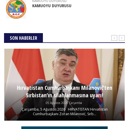
KAMUOYU DUYURUSU
KAMUOYU DUYURUSU
SON HABERLER
Hırvatistan Cumhurbaşkanı Milanović’ten
Sırbistan’ın silahlanmasına uyarı!
05 Ağustos 2026 Çarşamba
Çarşamba, 5 Ağustos 2026 HIRVATİSTAN Hırvatistan
Cumhurbaşkanı Zoran Milanović, Sırb...