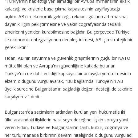
"Türkiye'nin hak ettiği yeri almadığı bir Avrupa mimarisinin eksik
kalacağı ve krizlerle başa çıkma kapasitesinin zayıflayacağı
açıktır. AB'nin ekonomik geleceği, rekabet gücünü artırmasına,
dayanıklılığını pekiştirmesine ve yakın coğrafyasında tedarik
zincirlerini yeniden kurabilmesine bağlıdır. Bu çerçevede Türkiye
ile ekonomik entegrasyonun derinleştirilmesi, AB için stratejik bir
gerekliliktir."
Fidan, AB'nin savunma ve güvenlik girişimlerinin güçlü bir NATO
müttefiki olan ve Avrupa'nın güvenliğine katkıda bulunan
Türkiye'nin de dahil edildiği kapsayıcı bir anlayışla yürütülmesinin
elzem olduğunu vurgulayarak, "Bu bağlamda Türkiye'nin AB
üyelik sürecine Bulgaristan'ın sağladığı değerli desteği de takdirle
karşılıyoruz." dedi.
Bulgaristan'da seçimlerin ardından kurulan yeni hükümetle iki
ülke arasındaki ilişkilerin nasıl seyredeceğine ilişkin soruya yanıt
veren Fidan, Türkiye ve Bulgaristan'ın tarih, kültür, coğrafya ve
her türlü manada birbirinin devamı niteliğinde olduğunu vurguladı.