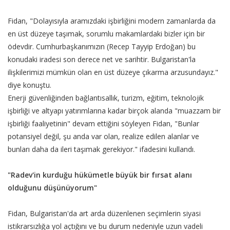
Fidan, "Dolayısıyla aramızdaki işbirliğini modern zamanlarda da
en üst düzeye taşımak, sorumlu makamlardaki bizler için bir
ödevdir. Cumhurbaşkanımızın (Recep Tayyip Erdoğan) bu
konudaki iradesi son derece net ve sarihtir. Bulgaristan'la
ilişkilerimizi mümkün olan en üst düzeye çıkarma arzusundayız."
diye konuştu.
Enerji güvenliğinden bağlantısallık, turizm, eğitim, teknolojik
işbirliği ve altyapı yatırımlarına kadar birçok alanda "muazzam bir
işbirliği faaliyetinin" devam ettiğini söyleyen Fidan, "Bunlar
potansiyel değil, şu anda var olan, realize edilen alanlar ve
bunları daha da ileri taşımak gerekiyor." ifadesini kullandı.
"Radev'in kurduğu hükümetle büyük bir fırsat alanı
olduğunu düşünüyorum"
Fidan, Bulgaristan'da art arda düzenlenen seçimlerin siyasi
istikrarsızlığa yol açtığını ve bu durum nedeniyle uzun vadeli