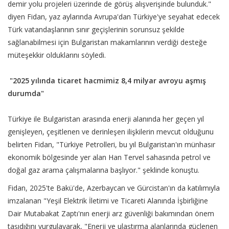
demir yolu projeleri üzerinde de görüş alışverişinde bulunduk."
diyen Fidan, yaz aylarında Avrupa'dan Türkiye'ye seyahat edecek
Türk vatandaşlarının sınır geçişlerinin sorunsuz şekilde
sağlanabilmesi için Bulgaristan makamlarının verdiği desteğe
müteşekkir olduklarını söyledi.
"2025 yılında ticaret hacmimiz 8,4 milyar avroyu aşmış
durumda"
Türkiye ile Bulgaristan arasında enerji alanında her geçen yıl
genişleyen, çeşitlenen ve derinleşen ilişkilerin mevcut olduğunu
belirten Fidan, "Türkiye Petrolleri, bu yıl Bulgaristan'ın münhasır
ekonomik bölgesinde yer alan Han Tervel sahasında petrol ve
doğal gaz arama çalışmalarına başlıyor." şeklinde konuştu.
Fidan, 2025'te Bakü'de, Azerbaycan ve Gürcistan'ın da katılımıyla
imzalanan "Yeşil Elektrik İletimi ve Ticareti Alanında İşbirliğine
Dair Mutabakat Zaptı'nın enerji arz güvenliği bakımından önem
taşıdığını vurgulayarak, "Enerji ve ulaştırma alanlarında güçlenen