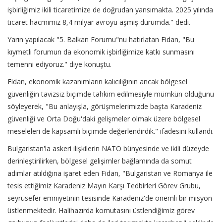
işbirliğimiz ikili ticaretimize de doğrudan yansımakta. 2025 yılında
ticaret hacmimiz 8,4 milyar avroyu aşmış durumda." dedi.
Yarın yapılacak "5. Balkan Forumu"nu hatırlatan Fidan, "Bu
kıymetli forumun da ekonomik işbirliğimize katkı sunmasını
temenni ediyoruz." diye konuştu.
Fidan, ekonomik kazanımların kalıcılığının ancak bölgesel
güvenliğin tavizsiz biçimde tahkim edilmesiyle mümkün olduğunu
söyleyerek, "Bu anlayışla, görüşmelerimizde başta Karadeniz
güvenliği ve Orta Doğu'daki gelişmeler olmak üzere bölgesel
meseleleri de kapsamlı biçimde değerlendirdik." ifadesini kullandı.
Bulgaristan'la askeri ilişkilerin NATO bünyesinde ve ikili düzeyde
derinleştirilirken, bölgesel gelişimler bağlamında da somut
adımlar atıldığına işaret eden Fidan, "Bulgaristan ve Romanya ile
tesis ettiğimiz Karadeniz Mayın Karşı Tedbirleri Görev Grubu,
seyrüsefer emniyetinin tesisinde Karadeniz'de önemli bir misyon
üstlenmektedir. Halihazırda komutasını üstlendiğimiz görev