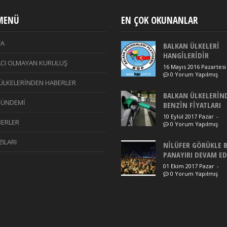
 MENÜ
EN ÇOK OKUNANLAR
FA
BALKAN ÜLKELERİ
HANGİLERİDİR
CI OLMAYAN KURULUŞ
16 Mayıs 2016 Pazartesi
0 Yorum Yapılmış
ÜLKELERİNDEN HABERLER
BALKAN ÜLKELERİN
GÜNDEMİ
BENZİN FİYATLARI
10 Eylül 2017 Pazar
-
ERLER
0 Yorum Yapılmış
ILARI
NİLÜFER GÖRÜKLE 
PANAYIRI DEVAM E
01 Ekim 2017 Pazar
-
0 Yorum Yapılmış