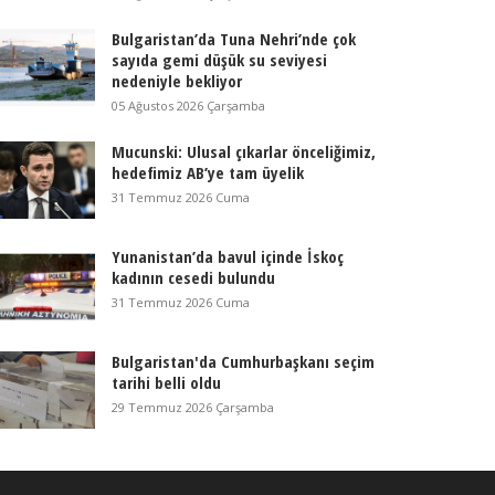
Bulgaristan’da Tuna Nehri’nde çok
sayıda gemi düşük su seviyesi
nedeniyle bekliyor
05 Ağustos 2026 Çarşamba
Mucunski: Ulusal çıkarlar önceliğimiz,
hedefimiz AB’ye tam üyelik
31 Temmuz 2026 Cuma
Yunanistan’da bavul içinde İskoç
kadının cesedi bulundu
31 Temmuz 2026 Cuma
Bulgaristan'da Cumhurbaşkanı seçim
tarihi belli oldu
29 Temmuz 2026 Çarşamba