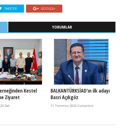
TWEETER
GOOGLE+
YORUMLAR
erneğinden Kestel
BALKANTÜRKSİAD'ın ilk adayı
ne Ziyaret
Basri Açıkgöz
6 Salı
11 Temmuz 2026 Cumartesi