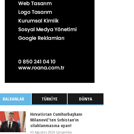
BALKANLAR
TÜRKIYE
DÜNYA
Hırvatistan Cumhurbaşkanı
Milanović’ten Sırbistan’ın
silahlanmasına uyarı!
05 Ağustos 2026 Çarşamba