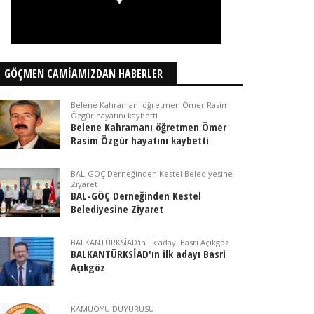
GÖÇMEN CAMİAMIZDAN HABERLER
Belene Kahramanı öğretmen Ömer Rasim
Özgür hayatını kaybetti
Belene Kahramanı öğretmen Ömer
Rasim Özgür hayatını kaybetti
BAL-GÖÇ Derneğinden Kestel Belediyesine
Ziyaret
BAL-GÖÇ Derneğinden Kestel
Belediyesine Ziyaret
BALKANTÜRKSİAD'ın ilk adayı Basri Açıkgöz
BALKANTÜRKSİAD'ın ilk adayı Basri
Açıkgöz
KAMUOYU DUYURUSU