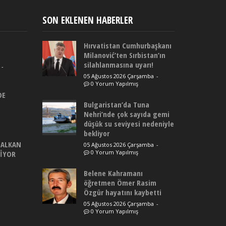
SON EKLENEN HABERLER
Hırvatistan Cumhurbaşkanı
Milanović’ten Sırbistan’ın
silahlanmasına uyarı!
-
05 Ağustos 2026 Çarşamba
-
0 Yorum Yapılmış
DE
Bulgaristan’da Tuna
Nehri’nde çok sayıda gemi
düşük su seviyesi nedeniyle
bekliyor
BALKAN
05 Ağustos 2026 Çarşamba
-
0 Yorum Yapılmış
DİYOR
Belene Kahramanı
öğretmen Ömer Rasim
Özgür hayatını kaybetti
05 Ağustos 2026 Çarşamba
-
0 Yorum Yapılmış