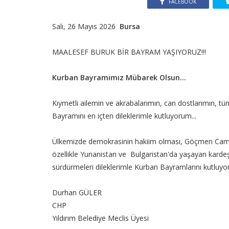
FACEBOOK
Salı, 26 Mayıs 2026
Bursa
MAALESEF BURUK BİR BAYRAM YAŞIYORUZ!!!
Kurban Bayramımız Mübarek Olsun...
Kıymetli ailemin ve akrabalarımın, can dostlarımın, 
Bayramını en içten dileklerimle kutluyorum...
Ülkemizde demokrasinin hakiim olması, Göçmen Camiam
özellikle Yunanistan ve Bulgaristan'da yaşayan kardeş
sürdürmeleri dileklerimle Kurban Bayramlarını kutluyor
Durhan GÜLER
CHP
Yıldırım Belediye Meclis Üyesi