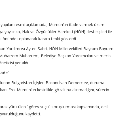
n yapılan resmi açıklamada, Mümün’ün ifade vermek üzere
yayılınca, Hak ve Özgürlükler Hareketi (HÖH) destekçileri ile
ı önünde toplanarak karara tepki gösterdi.
şkan Yardımcısı Ayten Sabri, HÖH Milletvekilleri Bayram Bayram
ı Muharrem Muharrem, Belediye Başkan Yardımcıları ve meclis
neticisi yer aldı.
fade"
bulunan Bulgaristan İçişleri Bakanı İvan Demerciev, duruma
şkanı Erol Mümün’ün kesinlikle gözaltına alınmadığını, sürecin
larak yürütülen "görev suçu" soruşturması kapsamında, delil
şvurulduğunu kaydetti.