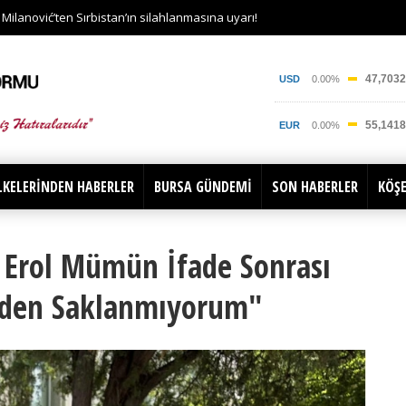
ilanović’ten Sırbistan’ın silahlanmasına uyarı!
LKELERİNDEN HABERLER
BURSA GÜNDEMİ
SON HABERLER
KÖŞE
ı Erol Mümün İfade Sonrası
seden Saklanmıyorum"