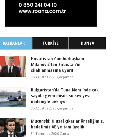
BALKANLAR
TÜRKIYE
DÜNYA
Hırvatistan Cumhurbaşkanı
Milanović’ten Sırbistan’ın
silahlanmasına uyarı!
05 Ağustos 2026 Çarşamba
Bulgaristan’da Tuna Nehri’nde çok
sayıda gemi düşük su seviyesi
nedeniyle bekliyor
05 Ağustos 2026 Çarşamba
Mucunski: Ulusal çıkarlar önceliğimiz,
hedefimiz AB’ye tam üyelik
31 Temmuz 2026 Cuma