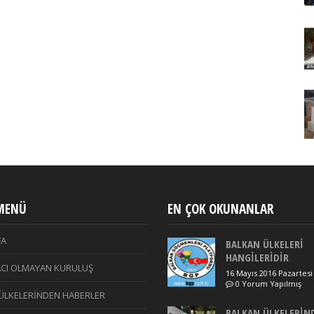
 MENÜ
EN ÇOK OKUNANLAR
FA
BALKAN ÜLKELERİ
HANGİLERİDİR
CI OLMAYAN KURULUŞ
16 Mayıs 2016 Pazartesi
0 Yorum Yapılmış
ÜLKELERİNDEN HABERLER
BALKAN ÜLKELERİN