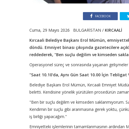
FACEBOOK
Cuma, 29 Mayıs 2026 BULGARİSTAN /
KIRCAALİ
Kırcaali Belediye Başkanı Erol Mümün, emniyettek
döndü. Emniyet binası çıkışında gazetecilere aç
reddederek, "Ben suçlu değilim ve kimseden sakl
Operasyonel süreç ve sonrasında yaşanan gelişmeler ş
"Saat 10.10’da, Aynı Gün Saat 10.00 İçin Tebligat
Belediye Başkanı Erol Mümün, Kırcaali Emniyet Müdürlüğü
belirtti. Kendisine yönelik yürütülen prosedürün zaman
"Ben bir suçlu değilim ve kimseden saklanmıyorum. Saat
Kendimin bir suçlu gibi aranmasına gerek yoktu, çün
iş birliği yapacağım."
Emniyetteki işlemlerinin tamamlanmasının ardından M