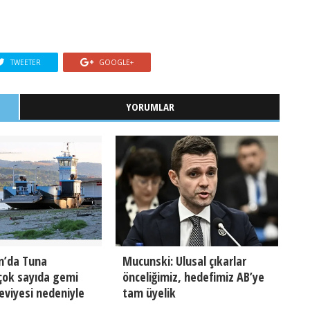
TWEETER
GOOGLE+
YORUMLAR
n’da Tuna
Mucunski: Ulusal çıkarlar
çok sayıda gemi
önceliğimiz, hedefimiz AB’ye
eviyesi nedeniyle
tam üyelik