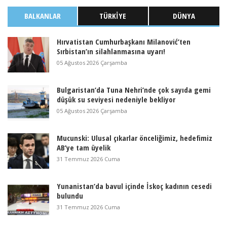
BALKANLAR
TÜRKIYE
DÜNYA
Hırvatistan Cumhurbaşkanı Milanović’ten
Sırbistan’ın silahlanmasına uyarı!
05 Ağustos 2026 Çarşamba
Bulgaristan’da Tuna Nehri’nde çok sayıda gemi
düşük su seviyesi nedeniyle bekliyor
05 Ağustos 2026 Çarşamba
Mucunski: Ulusal çıkarlar önceliğimiz, hedefimiz
AB’ye tam üyelik
31 Temmuz 2026 Cuma
Yunanistan’da bavul içinde İskoç kadının cesedi
bulundu
31 Temmuz 2026 Cuma