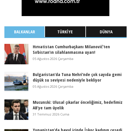
BALKANLAR
TÜRKIYE
DÜNYA
Hırvatistan Cumhurbaşkanı Milanović’ten
Sırbistan’ın silahlanmasına uyarı!
05 Ağustos 2026 Çarşamba
Bulgaristan’da Tuna Nehri’nde çok sayıda gemi
düşük su seviyesi nedeniyle bekliyor
05 Ağustos 2026 Çarşamba
Mucunski: Ulusal çıkarlar önceliğimiz, hedefimiz
AB’ye tam üyelik
31 Temmuz 2026 Cuma
Yunanistan’da bavul içinde İskoç kadının cesedi