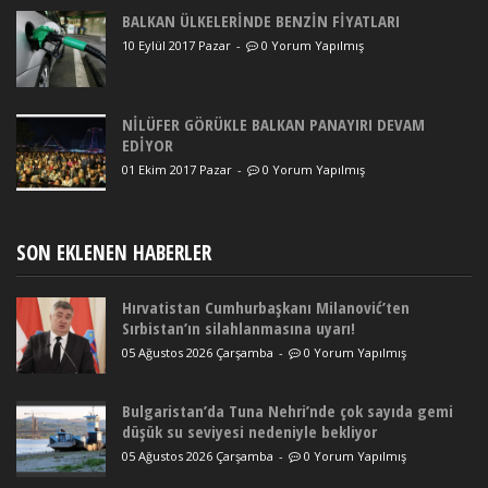
BALKAN ÜLKELERİNDE BENZİN FİYATLARI
10 Eylül 2017 Pazar
-
0 Yorum Yapılmış
NİLÜFER GÖRÜKLE BALKAN PANAYIRI DEVAM
EDİYOR
01 Ekim 2017 Pazar
-
0 Yorum Yapılmış
SON EKLENEN HABERLER
Hırvatistan Cumhurbaşkanı Milanović’ten
Sırbistan’ın silahlanmasına uyarı!
05 Ağustos 2026 Çarşamba
-
0 Yorum Yapılmış
Bulgaristan’da Tuna Nehri’nde çok sayıda gemi
düşük su seviyesi nedeniyle bekliyor
05 Ağustos 2026 Çarşamba
-
0 Yorum Yapılmış