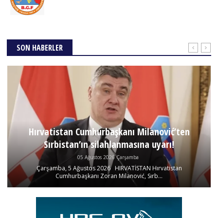
SON HABERLER
Hırvatistan Cumhurbaşkanı Milanović’ten
Sırbistan’ın silahlanmasına uyarı!
05 Ağustos 2026 Çarşamba
Çarşamba, 5 Ağustos 2026 HIRVATİSTAN Hırvatistan
Cumhurbaşkanı Zoran Milanović, Sırb...